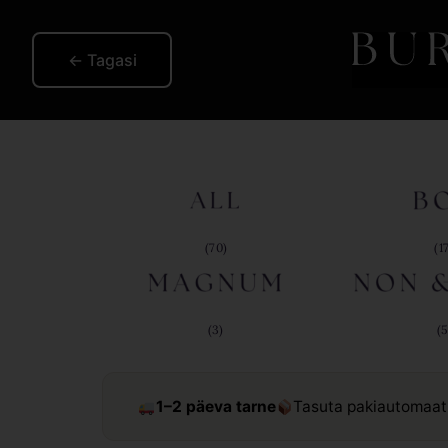
← Tagasi
(70)
(1
(3)
(5
1–2 päeva tarne
Tasuta pakiautomaati