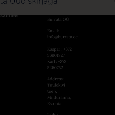
ata Uudiskirjaga
Müügitingimused ja
programmi tingimused
Ettevõte:
tsalthea
Burrata OÜ
Email:
info@burrata.ee
Kaspar : +372
56901827
Karl : +372
5260752
Address:
Tuulekivi
tee 7,
Miiduranna,
Estonia
Ladu: