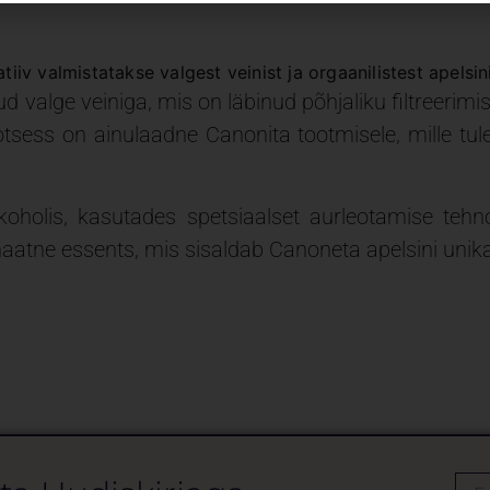
tiiv valmistatakse valgest veinist ja orgaanilistest apelsin
 valge veiniga, mis on läbinud põhjaliku filtreerimis
sess on ainulaadne Canonita tootmisele, mille tulem
lkoholis, kasutades spetsiaalset aurleotamise tehn
ne essents, mis sisaldab Canoneta apelsini unikaals