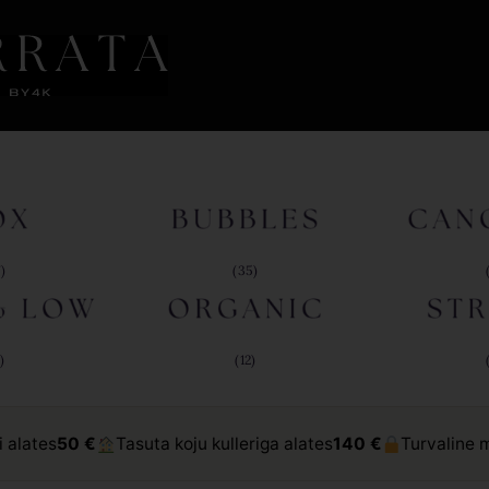
7)
(35)
)
(12)
 alates
50 €
Tasuta koju kulleriga alates
140 €
Turvaline