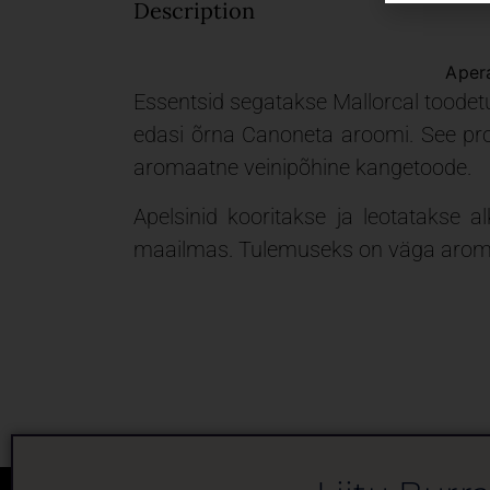
Description
Apera
Essentsid segatakse Mallorcal toodetud
edasi õrna Canoneta aroomi. See prot
aromaatne veinipõhine kangetoode.
Apelsinid kooritakse ja leotatakse a
maailmas. Tulemuseks on väga aromaat