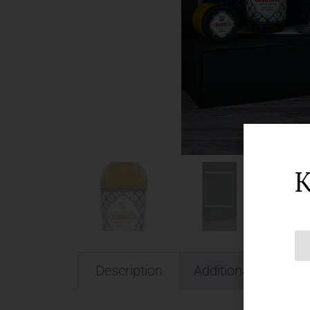
K
Description
Additional informat