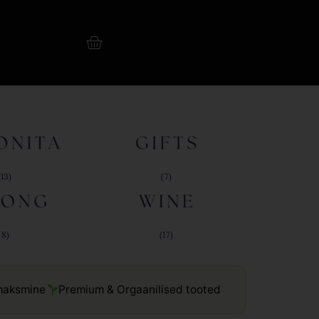
(13)
(7)
(8)
(17)
 maksmine
Premium & Orgaanilised tooted