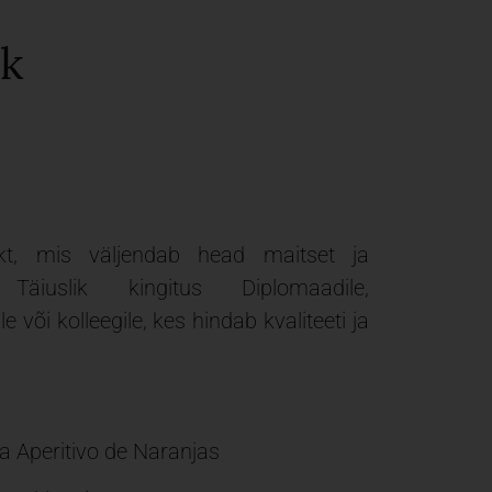
nk
kt, mis väljendab head maitset ja
äiuslik kingitus Diplomaadile,
le või kolleegile, kes hindab kvaliteeti ja
a Aperitivo de Naranjas