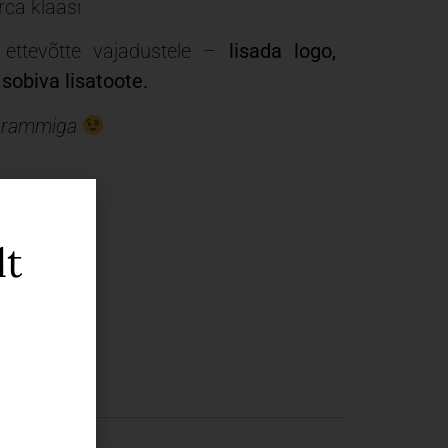
rca klaasi
ettevõtte vajadustele –
lisada logo,
sobiva lisatoote.
ogrammiga
lt