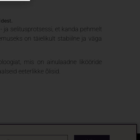
idest.
- ja selitusprotsessi, et kanda pehmelt
useks on täielikult stabiilne ja väga
oloogiat, mis on ainulaadne likööride
eid eeterlikke õlisid.