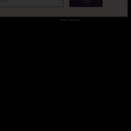
Liitu
 privaatsuspoliitika
Tähelepanu! Tegemist on alkoholiga. Alkohol võib kahjustada
teie tervist.